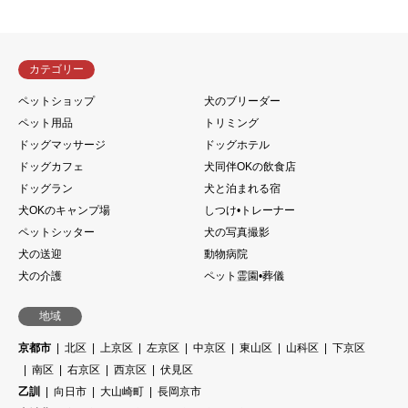
カテゴリー
ペットショップ
犬のブリーダー
ペット用品
トリミング
ドッグマッサージ
ドッグホテル
ドッグカフェ
犬同伴OKの飲食店
ドッグラン
犬と泊まれる宿
犬OKのキャンプ場
しつけ•トレーナー
ペットシッター
犬の写真撮影
犬の送迎
動物病院
犬の介護
ペット霊園•葬儀
地域
京都市
北区
上京区
左京区
中京区
東山区
山科区
下京区
南区
右京区
西京区
伏見区
乙訓
向日市
大山崎町
長岡京市