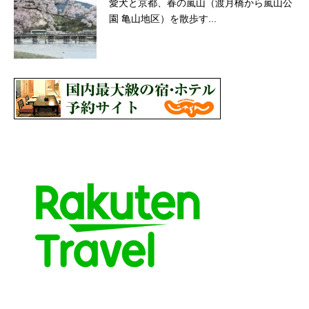
愛犬と京都、春の嵐山（渡月橋から嵐山公
園 亀山地区）を散歩す...