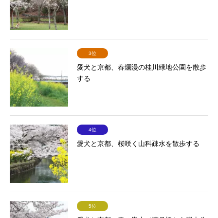
3位
愛犬と京都、春爛漫の桂川緑地公園を散歩
する
4位
愛犬と京都、桜咲く山科疎水を散歩する
5位