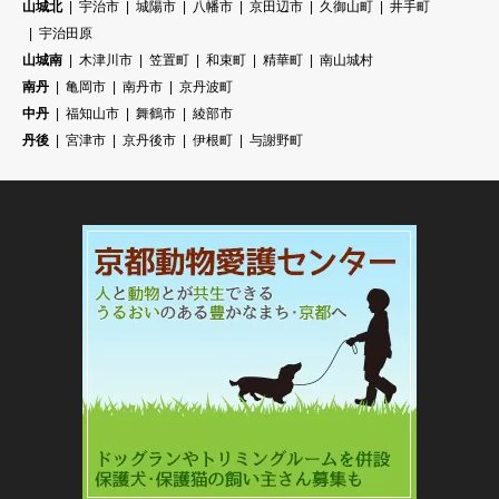
山城北
宇治市
城陽市
八幡市
京田辺市
久御山町
井手町
宇治田原
山城南
木津川市
笠置町
和束町
精華町
南山城村
南丹
亀岡市
南丹市
京丹波町
中丹
福知山市
舞鶴市
綾部市
丹後
宮津市
京丹後市
伊根町
与謝野町