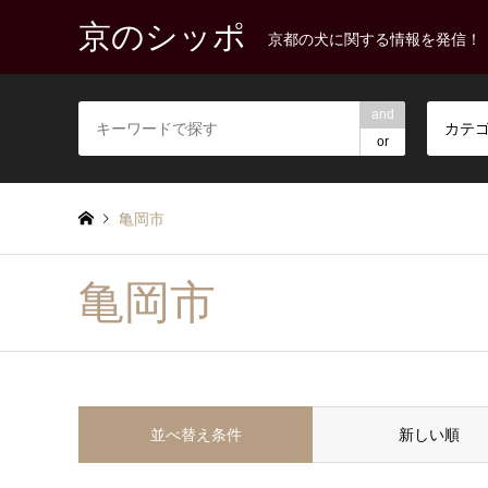
京のシッポ
京都の犬に関する情報を発信！
and
カテ
or
亀岡市
亀岡市
並べ替え条件
新しい順