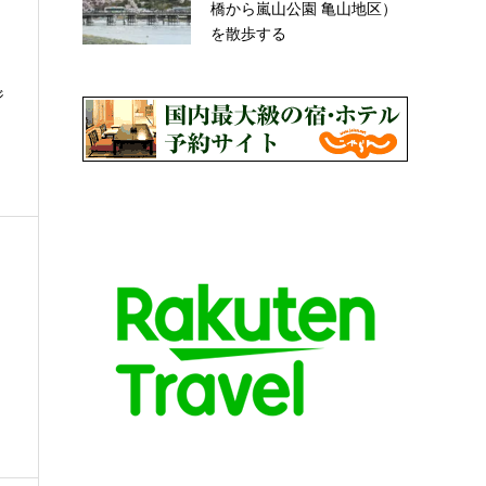
橋から嵐山公園 亀山地区）
を散歩する
ジ