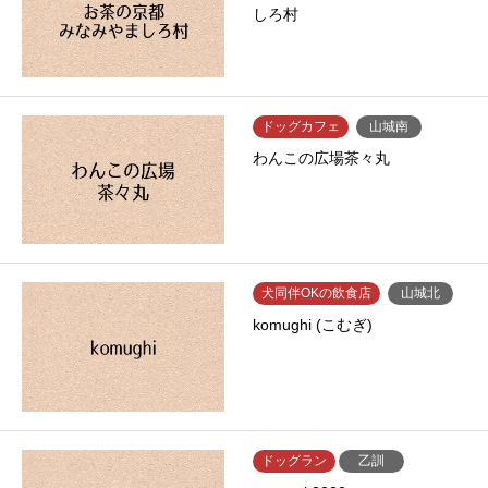
しろ村
ドッグカフェ
山城南
わんこの広場茶々丸
犬同伴OKの飲食店
山城北
komughi (こむぎ)
ドッグラン
乙訓