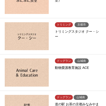
堂）
トリミング
京都市
トリミングスタジオ クー・シ
ー
ドッグラン
山城南
動物愛護教育施設 ACE
ドッグラン
山城南
道の駅 お茶の京都みなみやま