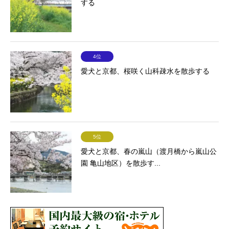
する
4位
愛犬と京都、桜咲く山科疎水を散歩する
5位
愛犬と京都、春の嵐山（渡月橋から嵐山公
園 亀山地区）を散歩す...