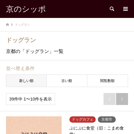
京のシッポ
検索
ドッグラン
ドッグラン
京都の「ドッグラン」一覧
並べ替え条件
新しい順
古い順
閲覧数順
39件中 1〜10件を表示


ドッグカフェ
京都市
ぷにぷに食堂（旧：こまめ食