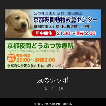
京のシッポ
Twitter
Facebook
Instagram
©
京のシッポ
. All Rights Reserved.