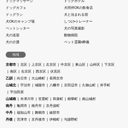
ドッグマッサージ
ドッグホテル
ドッグカフェ
犬同伴OKの飲食店
ドッグラン
犬と泊まれる宿
犬OKのキャンプ場
しつけ•トレーナー
ペットシッター
犬の写真撮影
犬の送迎
動物病院
犬の介護
ペット霊園•葬儀
地域
京都市
北区
上京区
左京区
中京区
東山区
山科区
下京区
南区
右京区
西京区
伏見区
乙訓
向日市
大山崎町
長岡京市
山城北
宇治市
城陽市
八幡市
京田辺市
久御山町
井手町
宇治田原
山城南
木津川市
笠置町
和束町
精華町
南山城村
南丹
亀岡市
南丹市
京丹波町
中丹
福知山市
舞鶴市
綾部市
丹後
宮津市
京丹後市
伊根町
与謝野町