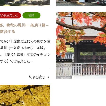
続きを読む
続
都の秋を楽しむ
西陣
都、晩秋の堀川(一条戻り橋～
を散歩する
おでかけ】歴史と近代化の息吹を感
、堀川（一条戻り橋から二条城ま
策。【愛犬と京都、黄葉のイチョウ
歩する】でご紹介した…
続きを読む
散歩
岡崎・南禅寺
愛犬と京都の秋を楽しむ
下鴨
都、紅葉の南禅寺を散歩する
愛犬と京都、黄葉のイチョウ
歩する