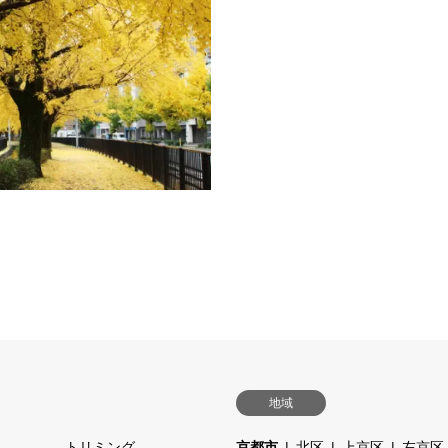
でかけ】リードでOK！南禅寺と
【愛犬とおでかけ】京都穴場スポ
紅葉狩りを楽しむ【南禅寺】例年の
通り～堀川通りの黄金色の世界を
11月中旬～12月上旬南禅寺の境
【紫明通～堀川通】例年の黄葉見
ド着用でワンコと一緒に…
中旬から12月上旬京都の紫明通
続きを読む
続
地域
トリミング
京都市
北区
上京区
左京区