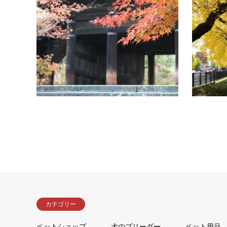
【愛犬とお
水路閣で
紅葉見頃：
内はリー
カテゴリー
ペットショップ
犬のブリーダー
ペット用品