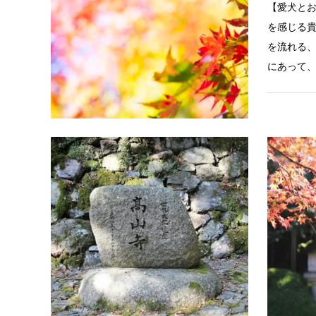
【愛犬と
を感じる
を流れる
にあって
京の寺社
愛犬と京
山寺」を
【愛犬とお
史に思い
「世界文
葉の見頃：