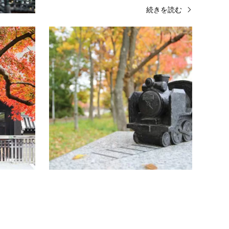
きを読む
続きを読む
京の名所散歩
御所周辺
愛犬
愛犬と京都、紅葉の京都御苑を散歩す
愛犬
る
する
【愛犬とおでかけ】京都御所で紅葉狩りを楽
【愛犬
しむ！【京都御苑】例年の紅葉見頃： 11月
公園」
下旬～12月中旬夏にもご紹介させていただ
紅葉見
いた「京都御苑(御所)」の秋、紅…
に染ま
続きを読む
神社周辺
並木を散