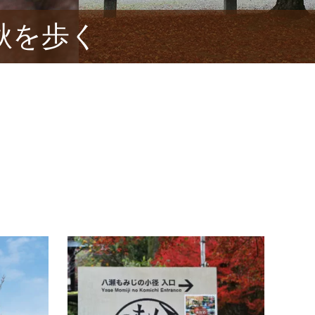
秋を歩く
京の寺社散歩
吉田山周辺
愛犬
愛犬と京都、紅葉の名所として名高い
愛犬
真如堂を散歩する
の小