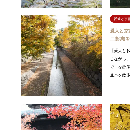
愛犬と京
愛犬と京
二条城)
【愛犬と
じながら
で）を散
並木を散
京の寺社
愛犬と京