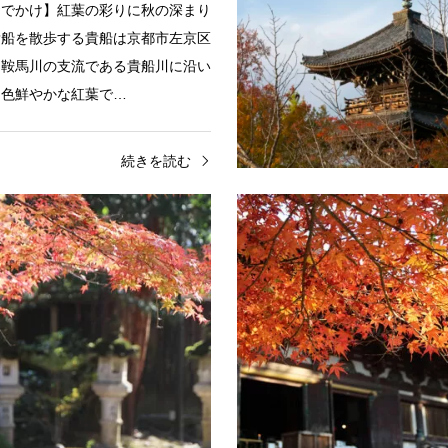
おでかけ】紅葉の彩りに秋の深まり
貴船を散歩する貴船は京都市左京区
、鞍馬川の支流である貴船川に沿い
、色鮮やかな紅葉で…
続きを読む
散歩
高雄
愛犬と京都の秋を楽しむ
高
都、秋景色に染まる名刹「高
愛犬と京都、緋色に色づく山
散歩する
寺」を散歩する
でかけ】リードでOK！悠久の歴
【愛犬とおでかけ】リードでOK
を馳せ、鮮やかな紅葉につつまれた
むした石灯篭の情緒ある風景を楽
化遺産」を歩く【高山寺】例年の紅
寺】例年の紅葉の見頃： 11月上
 11月上旬～11月下旬…
旬槇尾山「西明寺」弘法大使の高