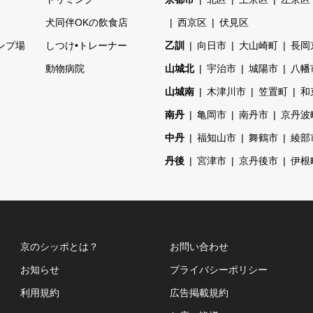
ェ
犬同伴OKの飲食店
西京区
伏見区
ンプ場
しつけ•トレーナー
乙訓
向日市
大山崎町
長岡
動物病院
山城北
宇治市
城陽市
八幡
山城南
木津川市
笠置町
和
南丹
亀岡市
南丹市
京丹波
中丹
福知山市
舞鶴市
綾部
丹後
宮津市
京丹後市
伊根
京のシッポとは？
お問い合わせ
お知らせ
プライバシーポリシー
利用規約
広告掲載規約