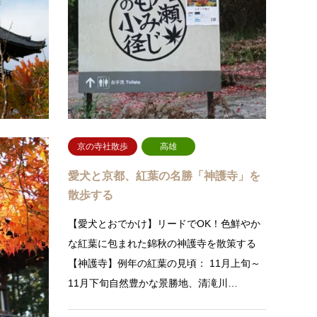
【愛犬とおでかけ】澄んだ気が漂う、洛東の
【愛犬
古刹真如堂を散歩する真如堂(しんにょどう)
中、色
は、永観2年（984年）に戒算上人が開創し
叡山ケ
た、比叡山延暦寺を本山とする…
る散策
続きを読む
雄
京の寺社散歩
高雄
寺「西明
愛犬と京都、紅葉の名勝「神護寺」を
散歩する
！紅葉と苔
【愛犬とおでかけ】リードでOK！色鮮やか
しむ【西明
な紅葉に包まれた錦秋の神護寺を散策する
旬～11月下
【神護寺】例年の紅葉の見頃： 11月上旬～
…
11月下旬自然豊かな景勝地、清滝川…