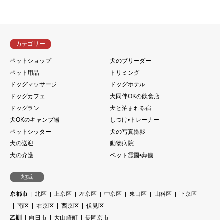
カテゴリー
ペットショップ
犬のブリーダー
ペット用品
トリミング
ドッグマッサージ
ドッグホテル
ドッグカフェ
犬同伴OKの飲食店
ドッグラン
犬と泊まれる宿
犬OKのキャンプ場
しつけ•トレーナー
ペットシッター
犬の写真撮影
犬の送迎
動物病院
犬の介護
ペット霊園•葬儀
地域
京都市
北区
上京区
左京区
中京区
東山区
山科区
下京区
南区
右京区
西京区
伏見区
乙訓
向日市
大山崎町
長岡京市