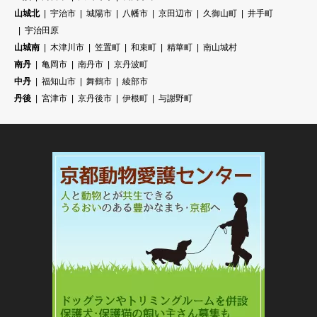
山城北
宇治市
城陽市
八幡市
京田辺市
久御山町
井手町
宇治田原
山城南
木津川市
笠置町
和束町
精華町
南山城村
南丹
亀岡市
南丹市
京丹波町
中丹
福知山市
舞鶴市
綾部市
丹後
宮津市
京丹後市
伊根町
与謝野町