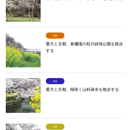
3位
愛犬と京都、春爛漫の桂川緑地公園を散歩
する
4位
愛犬と京都、桜咲く山科疎水を散歩する
5位