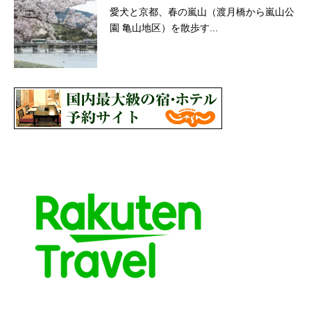
愛犬と京都、春の嵐山（渡月橋から嵐山公
園 亀山地区）を散歩す...