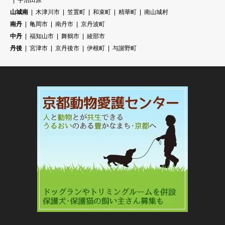
宇治田原
山城南
木津川市
笠置町
和束町
精華町
南山城村
南丹
亀岡市
南丹市
京丹波町
中丹
福知山市
舞鶴市
綾部市
丹後
宮津市
京丹後市
伊根町
与謝野町