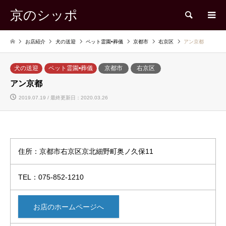
京のシッポ
検索
お店紹介
犬の送迎
ペット霊園•葬儀
京都市
右京区
アン京都
犬の送迎
ペット霊園•葬儀
京都市
右京区
アン京都
2019.07.19 / 最終更新日：2020.03.26
住所：京都市右京区京北細野町奥ノ久保11
TEL：075-852-1210
お店のホームページへ