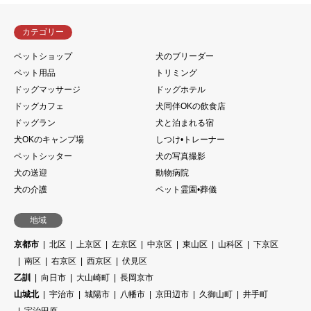
カテゴリー
ペットショップ
犬のブリーダー
ペット用品
トリミング
ドッグマッサージ
ドッグホテル
ドッグカフェ
犬同伴OKの飲食店
ドッグラン
犬と泊まれる宿
犬OKのキャンプ場
しつけ•トレーナー
ペットシッター
犬の写真撮影
犬の送迎
動物病院
犬の介護
ペット霊園•葬儀
地域
京都市
北区
上京区
左京区
中京区
東山区
山科区
下京区
南区
右京区
西京区
伏見区
乙訓
向日市
大山崎町
長岡京市
山城北
宇治市
城陽市
八幡市
京田辺市
久御山町
井手町