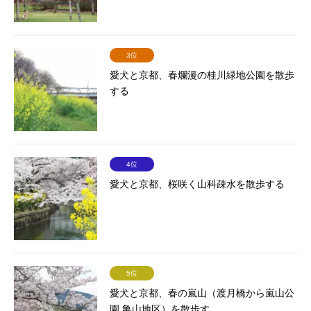
3位
愛犬と京都、春爛漫の桂川緑地公園を散歩
する
4位
愛犬と京都、桜咲く山科疎水を散歩する
5位
愛犬と京都、春の嵐山（渡月橋から嵐山公
園 亀山地区）を散歩す...