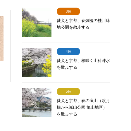
3位
愛犬と京都、春爛漫の桂川緑
地公園を散歩する
4位
愛犬と京都、桜咲く山科疎水
を散歩する
5位
愛犬と京都、春の嵐山（渡月
橋から嵐山公園 亀山地区）
を散歩する