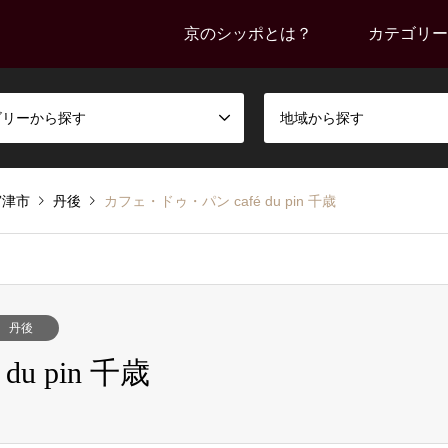
京のシッポとは？
カテゴリー
ゴリーから探す
地域から探す
宮津市
丹後
カフェ・ドゥ・パン café du pin 千歳
丹後
u pin 千歳