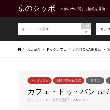
京のシッポ
京都の犬に関する情報を発信！
and
カテ
or
お店紹介
ドッグカフェ
犬同伴OKの飲食店
ドッグカフェ
犬同伴OKの飲食店
宮津市
カフェ・ドゥ・パン café d
2022.02.13 / 最終更新日：2022.02.13