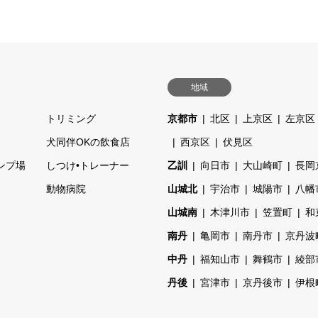
地域
トリミング
京都市
北区
上京区
左京区
ェ
犬同伴OKの飲食店
西京区
伏見区
ンプ場
しつけ•トレーナー
乙訓
向日市
大山崎町
長岡
動物病院
山城北
宇治市
城陽市
八幡
山城南
木津川市
笠置町
和
南丹
亀岡市
南丹市
京丹波
中丹
福知山市
舞鶴市
綾部
丹後
宮津市
京丹後市
伊根