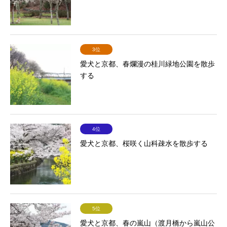
3位
愛犬と京都、春爛漫の桂川緑地公園を散歩
する
4位
愛犬と京都、桜咲く山科疎水を散歩する
5位
愛犬と京都、春の嵐山（渡月橋から嵐山公