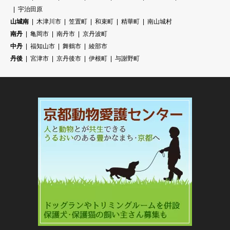
宇治田原
山城南
木津川市
笠置町
和束町
精華町
南山城村
南丹
亀岡市
南丹市
京丹波町
中丹
福知山市
舞鶴市
綾部市
丹後
宮津市
京丹後市
伊根町
与謝野町