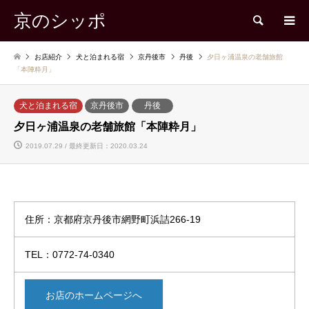
京のシッポ
検索
お店紹介
犬と泊まれる宿
京丹後市
丹後
夕日ヶ浦温泉の老舗旅館
「本陣粋月」
犬と泊まれる宿
京丹後市
丹後
夕日ヶ浦温泉の老舗旅館「本陣粋月」
2019.07.29 / 最終更新日：2020.03.24
住所：京都府京丹後市網野町浜詰266-19
TEL：0772-74-0340
お店のホームページへ