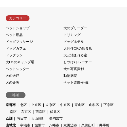
カテゴリー
ペットショップ
犬のブリーダー
ペット用品
トリミング
ドッグマッサージ
ドッグホテル
ドッグカフェ
犬同伴OKの飲食店
ドッグラン
犬と泊まれる宿
犬OKのキャンプ場
しつけ•トレーナー
ペットシッター
犬の写真撮影
犬の送迎
動物病院
犬の介護
ペット霊園•葬儀
地域
京都市
北区
上京区
左京区
中京区
東山区
山科区
下京区
南区
右京区
西京区
伏見区
乙訓
向日市
大山崎町
長岡京市
山城北
宇治市
城陽市
八幡市
京田辺市
久御山町
井手町