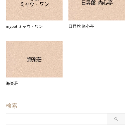
mypet ミャウ・ワン
日昇館 尚心亭
海楽荘
検索