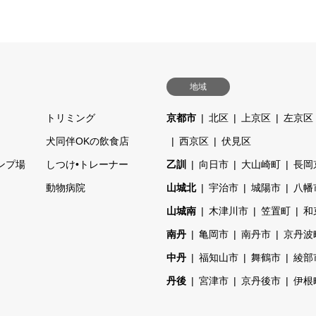
地域
トリミング
京都市
北区
上京区
左京区
ェ
犬同伴OKの飲食店
西京区
伏見区
ンプ場
しつけ•トレーナー
乙訓
向日市
大山崎町
長岡
動物病院
山城北
宇治市
城陽市
八幡
山城南
木津川市
笠置町
和
南丹
亀岡市
南丹市
京丹波
中丹
福知山市
舞鶴市
綾部
丹後
宮津市
京丹後市
伊根