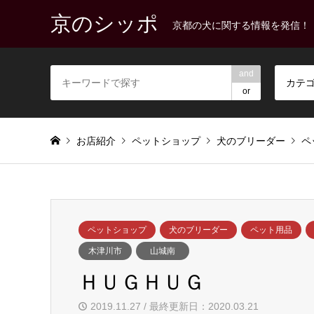
京のシッポ
京都の犬に関する情報を発信！
and
カテ
or
お店紹介
ペットショップ
犬のブリーダー
ペ
ペットショップ
犬のブリーダー
ペット用品
木津川市
山城南
ＨＵＧＨＵＧ
2019.11.27 / 最終更新日：2020.03.21