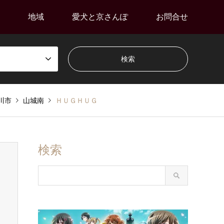
地域
愛犬と京さんぽ
お問合せ
川市
山城南
ＨＵＧＨＵＧ
検索