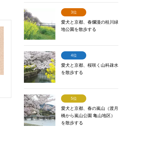
3位
愛犬と京都、春爛漫の桂川緑
地公園を散歩する
4位
愛犬と京都、桜咲く山科疎水
を散歩する
5位
愛犬と京都、春の嵐山（渡月
橋から嵐山公園 亀山地区）
を散歩する