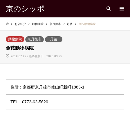
京のシッポ
検索
お店紹介
動物病院
京丹後市
丹後
金鞍動物病院
動物病院
京丹後市
丹後
金鞍動物病院
2019.07.22 / 最終更新日：2020.03.25
住所：京都府京丹後市峰山町新町1885-1
TEL：0772-62-5620