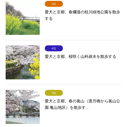
3位
愛犬と京都、春爛漫の桂川緑地公園を散歩
する
4位
愛犬と京都、桜咲く山科疎水を散歩する
5位
愛犬と京都、春の嵐山（渡月橋から嵐山公
園 亀山地区）を散歩す...