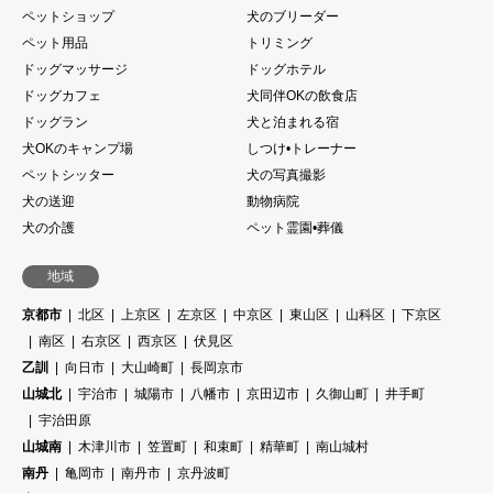
ペットショップ
犬のブリーダー
ペット用品
トリミング
ドッグマッサージ
ドッグホテル
ドッグカフェ
犬同伴OKの飲食店
ドッグラン
犬と泊まれる宿
犬OKのキャンプ場
しつけ•トレーナー
ペットシッター
犬の写真撮影
犬の送迎
動物病院
犬の介護
ペット霊園•葬儀
地域
京都市
北区
上京区
左京区
中京区
東山区
山科区
下京区
南区
右京区
西京区
伏見区
乙訓
向日市
大山崎町
長岡京市
山城北
宇治市
城陽市
八幡市
京田辺市
久御山町
井手町
宇治田原
山城南
木津川市
笠置町
和束町
精華町
南山城村
南丹
亀岡市
南丹市
京丹波町