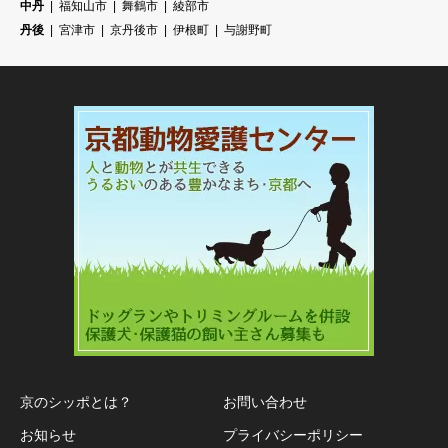
中丹
福知山市
舞鶴市
綾部市
丹後
宮津市
京丹後市
伊根町
与謝野町
京のシッポとは？
お問い合わせ
お知らせ
プライバシーポリシー