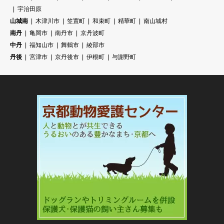
宇治田原
山城南
木津川市
笠置町
和束町
精華町
南山城村
南丹
亀岡市
南丹市
京丹波町
中丹
福知山市
舞鶴市
綾部市
丹後
宮津市
京丹後市
伊根町
与謝野町