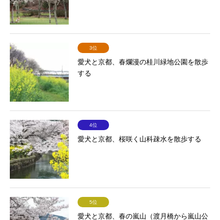
3位
愛犬と京都、春爛漫の桂川緑地公園を散歩
する
4位
愛犬と京都、桜咲く山科疎水を散歩する
5位
愛犬と京都、春の嵐山（渡月橋から嵐山公