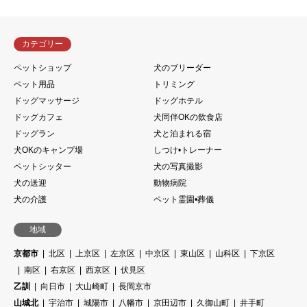
カテゴリー
ペットショップ
犬のブリーダー
ペット用品
トリミング
ドッグマッサージ
ドッグホテル
ドッグカフェ
犬同伴OKの飲食店
ドッグラン
犬と泊まれる宿
犬OKのキャンプ場
しつけ•トレーナー
ペットシッター
犬の写真撮影
犬の送迎
動物病院
犬の介護
ペット霊園•葬儀
地域
京都市
北区
上京区
左京区
中京区
東山区
山科区
下京区
南区
右京区
西京区
伏見区
乙訓
向日市
大山崎町
長岡京市
山城北
宇治市
城陽市
八幡市
京田辺市
久御山町
井手町