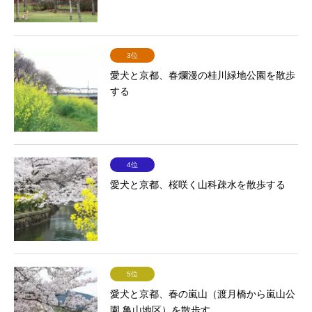
3位
愛犬と京都、春爛漫の桂川緑地公園を散歩
する
4位
愛犬と京都、桜咲く山科疎水を散歩する
5位
愛犬と京都、春の嵐山（渡月橋から嵐山公
園 亀山地区）を散歩す...