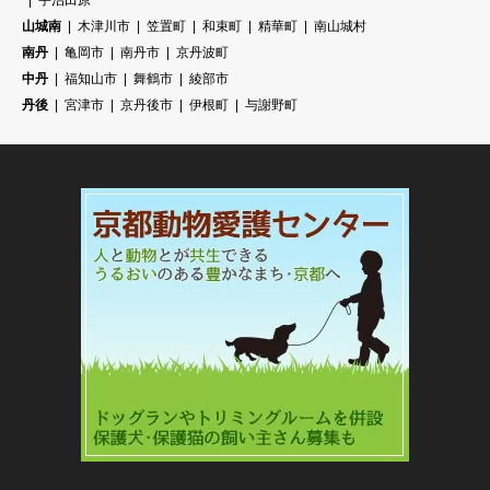
宇治田原
山城南
木津川市
笠置町
和束町
精華町
南山城村
南丹
亀岡市
南丹市
京丹波町
中丹
福知山市
舞鶴市
綾部市
丹後
宮津市
京丹後市
伊根町
与謝野町