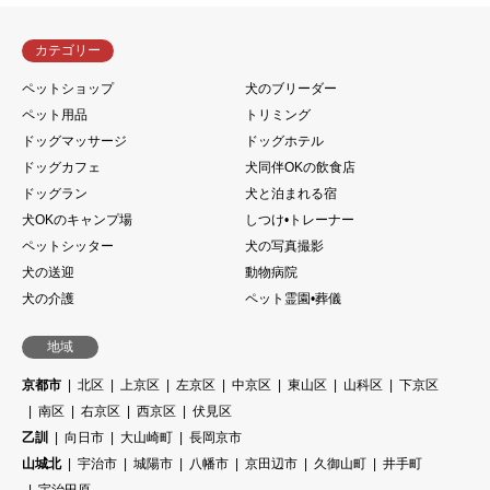
カテゴリー
ペットショップ
犬のブリーダー
ペット用品
トリミング
ドッグマッサージ
ドッグホテル
ドッグカフェ
犬同伴OKの飲食店
ドッグラン
犬と泊まれる宿
犬OKのキャンプ場
しつけ•トレーナー
ペットシッター
犬の写真撮影
犬の送迎
動物病院
犬の介護
ペット霊園•葬儀
地域
京都市
北区
上京区
左京区
中京区
東山区
山科区
下京区
南区
右京区
西京区
伏見区
乙訓
向日市
大山崎町
長岡京市
山城北
宇治市
城陽市
八幡市
京田辺市
久御山町
井手町