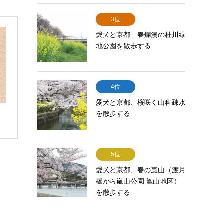
3位
愛犬と京都、春爛漫の桂川緑
地公園を散歩する
4位
愛犬と京都、桜咲く山科疎水
を散歩する
5位
愛犬と京都、春の嵐山（渡月
橋から嵐山公園 亀山地区）
を散歩する