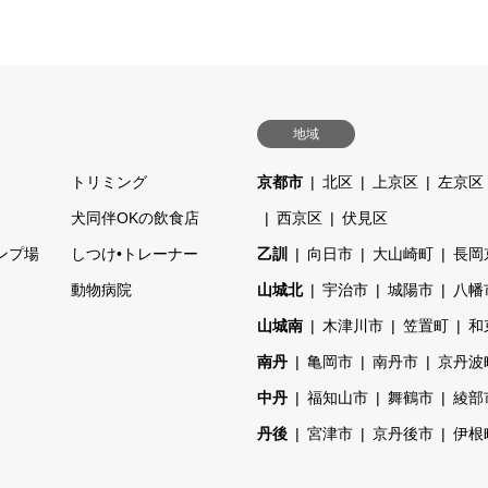
地域
トリミング
京都市
北区
上京区
左京区
ェ
犬同伴OKの飲食店
西京区
伏見区
ンプ場
しつけ•トレーナー
乙訓
向日市
大山崎町
長岡
動物病院
山城北
宇治市
城陽市
八幡
山城南
木津川市
笠置町
和
南丹
亀岡市
南丹市
京丹波
中丹
福知山市
舞鶴市
綾部
丹後
宮津市
京丹後市
伊根