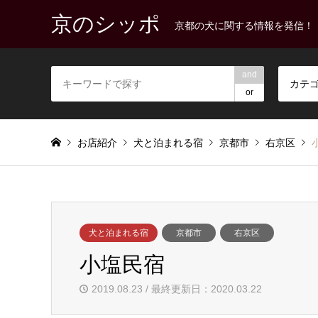
京のシッポ
京都の犬に関する情報を発信！
and
カテ
or
お店紹介
犬と泊まれる宿
京都市
右京区
犬と泊まれる宿
京都市
右京区
小塩民宿
2019.08.23 / 最終更新日：2020.03.22