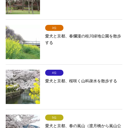
3位
愛犬と京都、春爛漫の桂川緑地公園を散歩
する
4位
愛犬と京都、桜咲く山科疎水を散歩する
5位
愛犬と京都、春の嵐山（渡月橋から嵐山公