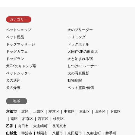
カテゴリー
ペットショップ
犬のブリーダー
ペット用品
トリミング
ドッグマッサージ
ドッグホテル
ドッグカフェ
犬同伴OKの飲食店
ドッグラン
犬と泊まれる宿
犬OKのキャンプ場
しつけ•トレーナー
ペットシッター
犬の写真撮影
犬の送迎
動物病院
犬の介護
ペット霊園•葬儀
地域
京都市
北区
上京区
左京区
中京区
東山区
山科区
下京区
南区
右京区
西京区
伏見区
乙訓
向日市
大山崎町
長岡京市
山城北
宇治市
城陽市
八幡市
京田辺市
久御山町
井手町