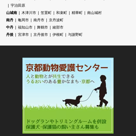
宇治田原
山城南
木津川市
笠置町
和束町
精華町
南山城村
南丹
亀岡市
南丹市
京丹波町
中丹
福知山市
舞鶴市
綾部市
丹後
宮津市
京丹後市
伊根町
与謝野町