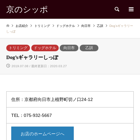
京のシッポ
検索
お店紹介
トリミング
ドッグホテル
向日市
乙訓
Dog’sギャラリー
しっぽ
トリミング
ドッグホテル
向日市
乙訓
Dog’sギャラリーしっぽ
2019.07.08 / 最終更新日：2020.03.27
住所：京都府向日市上植野町切ノ口24-12
TEL：075-932-5667
お店のホームページへ