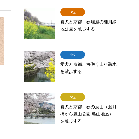
3位
愛犬と京都、春爛漫の桂川緑
地公園を散歩する
4位
愛犬と京都、桜咲く山科疎水
を散歩する
5位
愛犬と京都、春の嵐山（渡月
橋から嵐山公園 亀山地区）
を散歩する