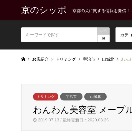
京のシッポ
京都の犬に関する情報を発信！
and
カテ
or
お店紹介
トリミング
宇治市
山城北
わん
トリミング
宇治市
山城北
わんわん美容室 メープ
2019.07.13 / 最終更新日：2020.03.26