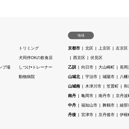
地域
トリミング
京都市
北区
上京区
左京区
ェ
犬同伴OKの飲食店
西京区
伏見区
ンプ場
しつけ•トレーナー
乙訓
向日市
大山崎町
長岡
動物病院
山城北
宇治市
城陽市
八幡
山城南
木津川市
笠置町
和
南丹
亀岡市
南丹市
京丹波
中丹
福知山市
舞鶴市
綾部
丹後
宮津市
京丹後市
伊根