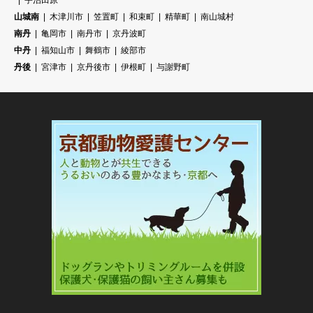
宇治田原
山城南
木津川市
笠置町
和束町
精華町
南山城村
南丹
亀岡市
南丹市
京丹波町
中丹
福知山市
舞鶴市
綾部市
丹後
宮津市
京丹後市
伊根町
与謝野町