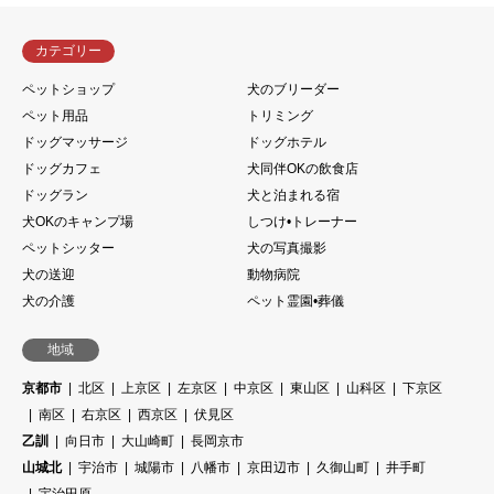
カテゴリー
ペットショップ
犬のブリーダー
ペット用品
トリミング
ドッグマッサージ
ドッグホテル
ドッグカフェ
犬同伴OKの飲食店
ドッグラン
犬と泊まれる宿
犬OKのキャンプ場
しつけ•トレーナー
ペットシッター
犬の写真撮影
犬の送迎
動物病院
犬の介護
ペット霊園•葬儀
地域
京都市
北区
上京区
左京区
中京区
東山区
山科区
下京区
南区
右京区
西京区
伏見区
乙訓
向日市
大山崎町
長岡京市
山城北
宇治市
城陽市
八幡市
京田辺市
久御山町
井手町