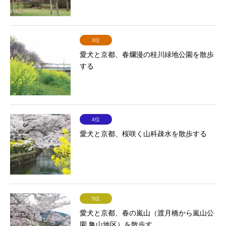
3位
愛犬と京都、春爛漫の桂川緑地公園を散歩
する
4位
愛犬と京都、桜咲く山科疎水を散歩する
5位
愛犬と京都、春の嵐山（渡月橋から嵐山公
園 亀山地区）を散歩す...