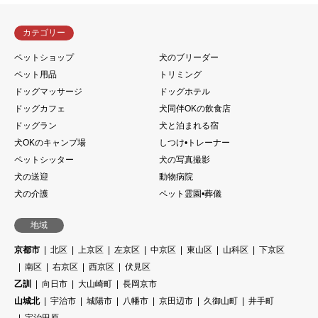
カテゴリー
ペットショップ
犬のブリーダー
ペット用品
トリミング
ドッグマッサージ
ドッグホテル
ドッグカフェ
犬同伴OKの飲食店
ドッグラン
犬と泊まれる宿
犬OKのキャンプ場
しつけ•トレーナー
ペットシッター
犬の写真撮影
犬の送迎
動物病院
犬の介護
ペット霊園•葬儀
地域
京都市
北区
上京区
左京区
中京区
東山区
山科区
下京区
南区
右京区
西京区
伏見区
乙訓
向日市
大山崎町
長岡京市
山城北
宇治市
城陽市
八幡市
京田辺市
久御山町
井手町