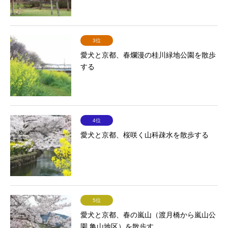
3位
愛犬と京都、春爛漫の桂川緑地公園を散歩
する
4位
愛犬と京都、桜咲く山科疎水を散歩する
5位
愛犬と京都、春の嵐山（渡月橋から嵐山公
園 亀山地区）を散歩す...