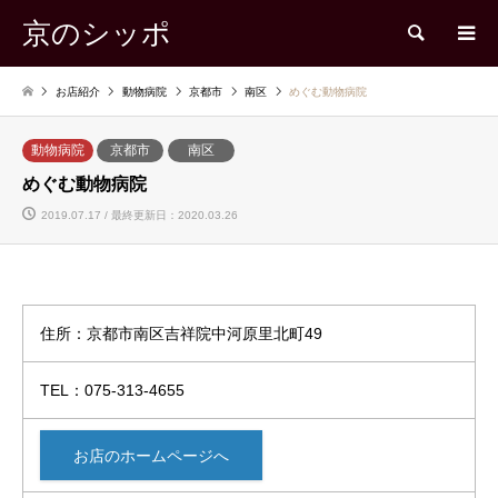
京のシッポ
検索
お店紹介
動物病院
京都市
南区
めぐむ動物病院
動物病院
京都市
南区
めぐむ動物病院
2019.07.17 / 最終更新日：2020.03.26
住所：京都市南区吉祥院中河原里北町49
TEL：075-313-4655
お店のホームページへ