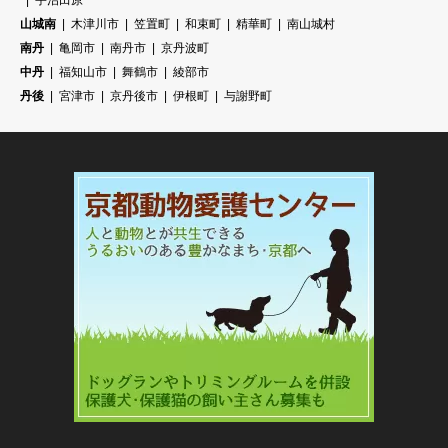
宇治田原
山城南
木津川市
笠置町
和束町
精華町
南山城村
南丹
亀岡市
南丹市
京丹波町
中丹
福知山市
舞鶴市
綾部市
丹後
宮津市
京丹後市
伊根町
与謝野町