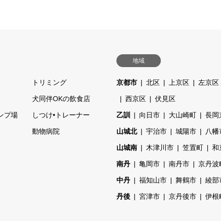
地域
トリミング
京都市
北区
上京区
左京区
ェ
犬同伴OKの飲食店
西京区
伏見区
ンプ場
しつけ•トレーナー
乙訓
向日市
大山崎町
長岡
動物病院
山城北
宇治市
城陽市
八幡
山城南
木津川市
笠置町
和
南丹
亀岡市
南丹市
京丹波
中丹
福知山市
舞鶴市
綾部
丹後
宮津市
京丹後市
伊根