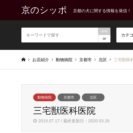
京のシッポ
京都の犬に関する情報を発信！
and
カテ
or
お店紹介
動物病院
京都市
北区
三宅獣医
動物病院
京都市
北区
三宅獣医科医院
2019.07.17 / 最終更新日：2020.03.26