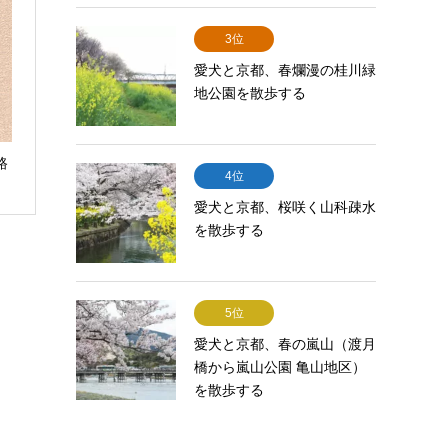
3位
愛犬と京都、春爛漫の桂川緑
地公園を散歩する
路
4位
愛犬と京都、桜咲く山科疎水
を散歩する
5位
愛犬と京都、春の嵐山（渡月
橋から嵐山公園 亀山地区）
を散歩する