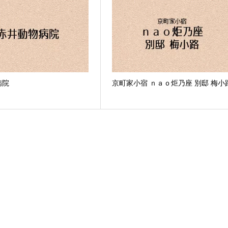
病院
京町家小宿 ｎａｏ炬乃座 別邸 梅小