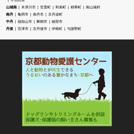
宇治田原
山城南
木津川市
笠置町
和束町
精華町
南山城村
南丹
亀岡市
南丹市
京丹波町
中丹
福知山市
舞鶴市
綾部市
丹後
宮津市
京丹後市
伊根町
与謝野町