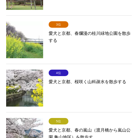
3位
愛犬と京都、春爛漫の桂川緑地公園を散歩
する
4位
愛犬と京都、桜咲く山科疎水を散歩する
5位
愛犬と京都、春の嵐山（渡月橋から嵐山公
園 亀山地区）を散歩す...