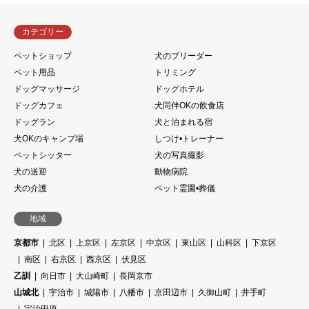
カテゴリー
ペットショップ
犬のブリーダー
ペット用品
トリミング
ドッグマッサージ
ドッグホテル
ドッグカフェ
犬同伴OKの飲食店
ドッグラン
犬と泊まれる宿
犬OKのキャンプ場
しつけ•トレーナー
ペットシッター
犬の写真撮影
犬の送迎
動物病院
犬の介護
ペット霊園•葬儀
地域
京都市
北区
上京区
左京区
中京区
東山区
山科区
下京区
南区
右京区
西京区
伏見区
乙訓
向日市
大山崎町
長岡京市
山城北
宇治市
城陽市
八幡市
京田辺市
久御山町
井手町