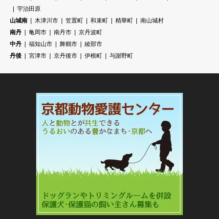
宇治田原
山城南
木津川市
笠置町
和束町
精華町
南山城村
南丹
亀岡市
南丹市
京丹波町
中丹
福知山市
舞鶴市
綾部市
丹後
宮津市
京丹後市
伊根町
与謝野町