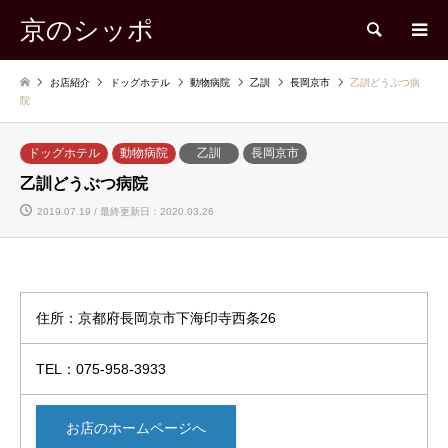
京のシッポ
検索
お店紹介
ドッグホテル
動物病院
乙訓
長岡京市
乙訓どうぶつ病
院
ドッグホテル
動物病院
乙訓
長岡京市
乙訓どうぶつ病院
2019.07.19 / 最終更新日：2020.03.26
住所：京都府長岡京市下海印寺西条26
TEL：075-958-3933
お店のホームページへ