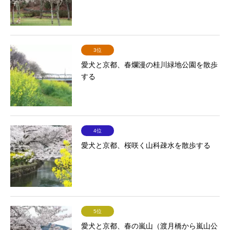
3位
愛犬と京都、春爛漫の桂川緑地公園を散歩
する
4位
愛犬と京都、桜咲く山科疎水を散歩する
5位
愛犬と京都、春の嵐山（渡月橋から嵐山公