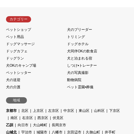
カテゴリー
ペットショップ
犬のブリーダー
ペット用品
トリミング
ドッグマッサージ
ドッグホテル
ドッグカフェ
犬同伴OKの飲食店
ドッグラン
犬と泊まれる宿
犬OKのキャンプ場
しつけ•トレーナー
ペットシッター
犬の写真撮影
犬の送迎
動物病院
犬の介護
ペット霊園•葬儀
地域
京都市
北区
上京区
左京区
中京区
東山区
山科区
下京区
南区
右京区
西京区
伏見区
乙訓
向日市
大山崎町
長岡京市
山城北
宇治市
城陽市
八幡市
京田辺市
久御山町
井手町