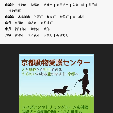
山城北
宇治市
城陽市
八幡市
京田辺市
久御山町
井手町
宇治田原
山城南
木津川市
笠置町
和束町
精華町
南山城村
南丹
亀岡市
南丹市
京丹波町
中丹
福知山市
舞鶴市
綾部市
丹後
宮津市
京丹後市
伊根町
与謝野町