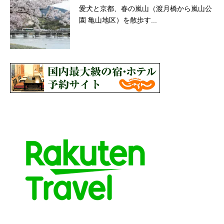
愛犬と京都、春の嵐山（渡月橋から嵐山公
園 亀山地区）を散歩す...