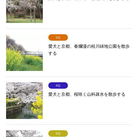
3位
愛犬と京都、春爛漫の桂川緑地公園を散歩
する
4位
愛犬と京都、桜咲く山科疎水を散歩する
5位