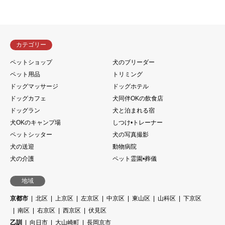
カテゴリー
ペットショップ
犬のブリーダー
ペット用品
トリミング
ドッグマッサージ
ドッグホテル
ドッグカフェ
犬同伴OKの飲食店
ドッグラン
犬と泊まれる宿
犬OKのキャンプ場
しつけ•トレーナー
ペットシッター
犬の写真撮影
犬の送迎
動物病院
犬の介護
ペット霊園•葬儀
地域
京都市
北区
上京区
左京区
中京区
東山区
山科区
下京区
南区
右京区
西京区
伏見区
乙訓
向日市
大山崎町
長岡京市