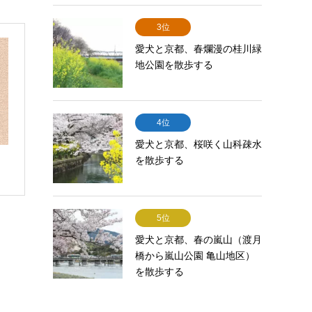
3位
愛犬と京都、春爛漫の桂川緑
地公園を散歩する
4位
愛犬と京都、桜咲く山科疎水
を散歩する
5位
愛犬と京都、春の嵐山（渡月
橋から嵐山公園 亀山地区）
を散歩する