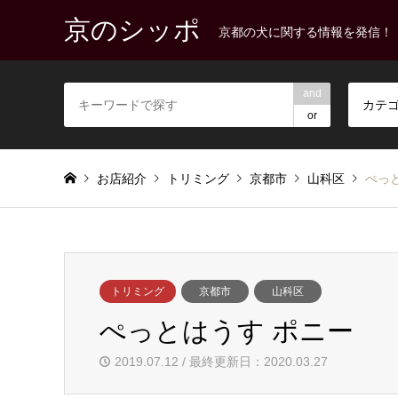
京のシッポ
京都の犬に関する情報を発信！
and
カテ
or
お店紹介
トリミング
京都市
山科区
ぺっ
トリミング
京都市
山科区
ぺっとはうす ポニー
2019.07.12 / 最終更新日：2020.03.27