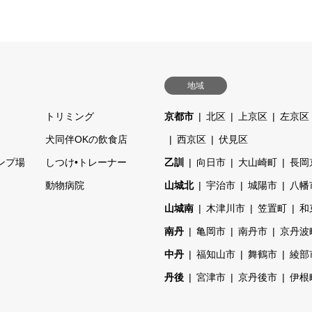
地域
トリミング
京都市
北区
上京区
左京区
ェ
犬同伴OKの飲食店
西京区
伏見区
ンプ場
しつけ•トレーナー
乙訓
向日市
大山崎町
長岡
動物病院
山城北
宇治市
城陽市
八幡
山城南
木津川市
笠置町
和
南丹
亀岡市
南丹市
京丹波
中丹
福知山市
舞鶴市
綾部
丹後
宮津市
京丹後市
伊根