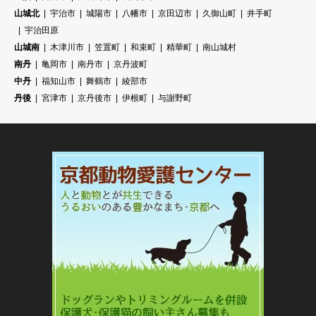
山城北
宇治市
城陽市
八幡市
京田辺市
久御山町
井手町
宇治田原
山城南
木津川市
笠置町
和束町
精華町
南山城村
南丹
亀岡市
南丹市
京丹波町
中丹
福知山市
舞鶴市
綾部市
丹後
宮津市
京丹後市
伊根町
与謝野町