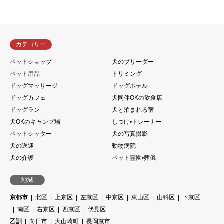
カテゴリー
ペットショップ
犬のブリーダー
ペット用品
トリミング
ドッグマッサージ
ドッグホテル
ドッグカフェ
犬同伴OKの飲食店
ドッグラン
犬と泊まれる宿
犬OKのキャンプ場
しつけ•トレーナー
ペットシッター
犬の写真撮影
犬の送迎
動物病院
犬の介護
ペット霊園•葬儀
地域
京都市
北区
上京区
左京区
中京区
東山区
山科区
下京区
南区
右京区
西京区
伏見区
乙訓
向日市
大山崎町
長岡京市