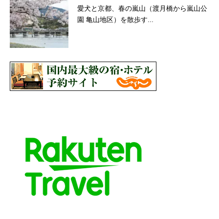
愛犬と京都、春の嵐山（渡月橋から嵐山公
園 亀山地区）を散歩す...