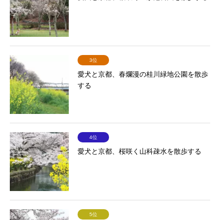
3位
愛犬と京都、春爛漫の桂川緑地公園を散歩
する
4位
愛犬と京都、桜咲く山科疎水を散歩する
5位