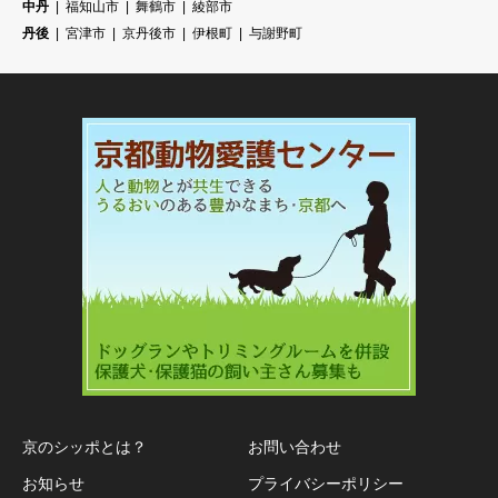
中丹
福知山市
舞鶴市
綾部市
丹後
宮津市
京丹後市
伊根町
与謝野町
京のシッポとは？
お問い合わせ
お知らせ
プライバシーポリシー