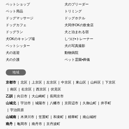
ペットショップ
犬のブリーダー
ペット用品
トリミング
ドッグマッサージ
ドッグホテル
ドッグカフェ
犬同伴OKの飲食店
ドッグラン
犬と泊まれる宿
犬OKのキャンプ場
しつけ•トレーナー
ペットシッター
犬の写真撮影
犬の送迎
動物病院
犬の介護
ペット霊園•葬儀
地域
京都市
北区
上京区
左京区
中京区
東山区
山科区
下京区
南区
右京区
西京区
伏見区
乙訓
向日市
大山崎町
長岡京市
山城北
宇治市
城陽市
八幡市
京田辺市
久御山町
井手町
宇治田原
山城南
木津川市
笠置町
和束町
精華町
南山城村
南丹
亀岡市
南丹市
京丹波町