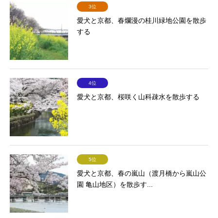
3位
愛犬と京都、春爛漫の桂川緑地公園を散歩
する
4位
愛犬と京都、桜咲く山科疎水を散歩する
5位
愛犬と京都、春の嵐山（渡月橋から嵐山公
園 亀山地区）を散歩す...