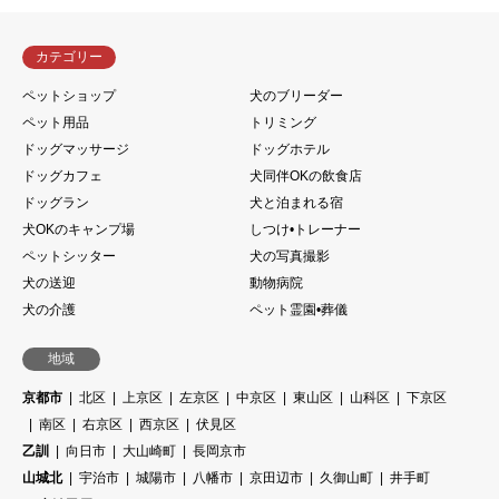
カテゴリー
ペットショップ
犬のブリーダー
ペット用品
トリミング
ドッグマッサージ
ドッグホテル
ドッグカフェ
犬同伴OKの飲食店
ドッグラン
犬と泊まれる宿
犬OKのキャンプ場
しつけ•トレーナー
ペットシッター
犬の写真撮影
犬の送迎
動物病院
犬の介護
ペット霊園•葬儀
地域
京都市
北区
上京区
左京区
中京区
東山区
山科区
下京区
南区
右京区
西京区
伏見区
乙訓
向日市
大山崎町
長岡京市
山城北
宇治市
城陽市
八幡市
京田辺市
久御山町
井手町