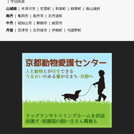
宇治田原
山城南
木津川市
笠置町
和束町
精華町
南山城村
南丹
亀岡市
南丹市
京丹波町
中丹
福知山市
舞鶴市
綾部市
丹後
宮津市
京丹後市
伊根町
与謝野町