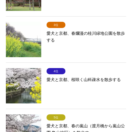
3位
愛犬と京都、春爛漫の桂川緑地公園を散歩
する
4位
愛犬と京都、桜咲く山科疎水を散歩する
5位
愛犬と京都、春の嵐山（渡月橋から嵐山公