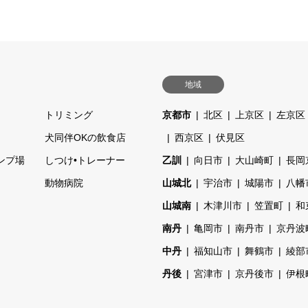
地域
トリミング
京都市
北区
上京区
左京区
ェ
犬同伴OKの飲食店
西京区
伏見区
ンプ場
しつけ•トレーナー
乙訓
向日市
大山崎町
長岡
動物病院
山城北
宇治市
城陽市
八幡
山城南
木津川市
笠置町
和
南丹
亀岡市
南丹市
京丹波
中丹
福知山市
舞鶴市
綾部
丹後
宮津市
京丹後市
伊根