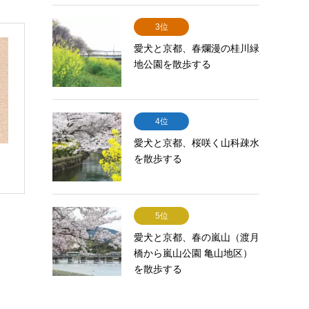
3位
愛犬と京都、春爛漫の桂川緑
地公園を散歩する
4位
愛犬と京都、桜咲く山科疎水
を散歩する
5位
愛犬と京都、春の嵐山（渡月
橋から嵐山公園 亀山地区）
を散歩する