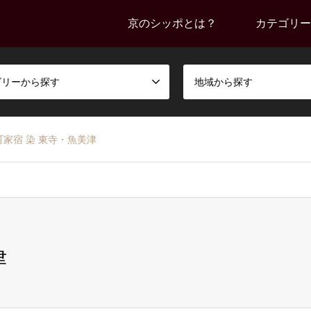
京のシッポとは？
カテゴリー
ゴリーから探す
地域から探す
町家宿 染 東寺・魚美津
津