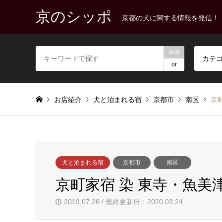
京のシッポ
京都の犬に関する情報を発信！
and
カテ
or
お店紹介
犬と泊まれる宿
京都市
南区
京
犬と泊まれる宿
京都市
南区
京町家宿 染 東寺・魚美
2019.07.26 / 最終更新日：2020.03.24