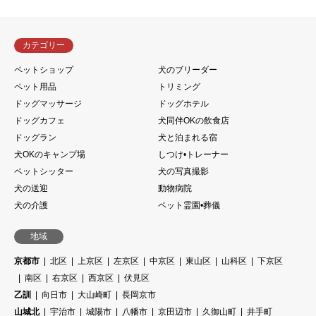
カテゴリー
ペットショップ
犬のブリーダー
ペット用品
トリミング
ドッグマッサージ
ドッグホテル
ドッグカフェ
犬同伴OKの飲食店
ドッグラン
犬と泊まれる宿
犬OKのキャンプ場
しつけ•トレーナー
ペットシッター
犬の写真撮影
犬の送迎
動物病院
犬の介護
ペット霊園•葬儀
地域
京都市
北区
上京区
左京区
中京区
東山区
山科区
下京区
南区
右京区
西京区
伏見区
乙訓
向日市
大山崎町
長岡京市
山城北
宇治市
城陽市
八幡市
京田辺市
久御山町
井手町