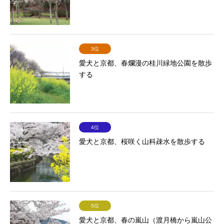
3位
愛犬と京都、春爛漫の桂川緑地公園を散歩
する
4位
愛犬と京都、桜咲く山科疎水を散歩する
5位
愛犬と京都、春の嵐山（渡月橋から嵐山公