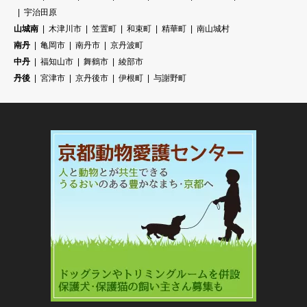
宇治田原
山城南
木津川市
笠置町
和束町
精華町
南山城村
南丹
亀岡市
南丹市
京丹波町
中丹
福知山市
舞鶴市
綾部市
丹後
宮津市
京丹後市
伊根町
与謝野町