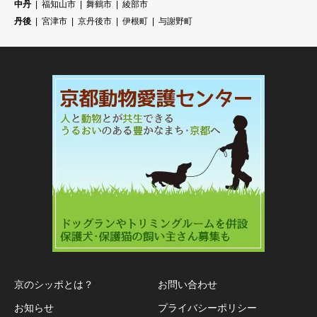
中丹
福知山市
舞鶴市
綾部市
丹後
宮津市
京丹後市
伊根町
与謝野町
京のシッポとは？
お問い合わせ
お知らせ
プライバシーポリシー