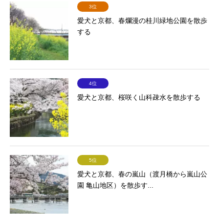
3位
愛犬と京都、春爛漫の桂川緑地公園を散歩
する
4位
愛犬と京都、桜咲く山科疎水を散歩する
5位
愛犬と京都、春の嵐山（渡月橋から嵐山公
園 亀山地区）を散歩す...