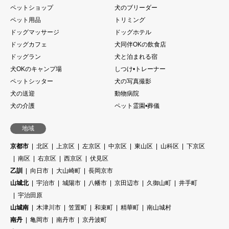
ペットショップ
犬のブリーダー
ペット用品
トリミング
ドッグマッサージ
ドッグホテル
ドッグカフェ
犬同伴OKの飲食店
ドッグラン
犬と泊まれる宿
犬OKのキャンプ場
しつけ•トレーナー
ペットシッター
犬の写真撮影
犬の送迎
動物病院
犬の介護
ペット霊園•葬儀
地域
京都市
北区
上京区
左京区
中京区
東山区
山科区
下京区
南区
右京区
西京区
伏見区
乙訓
向日市
大山崎町
長岡京市
山城北
宇治市
城陽市
八幡市
京田辺市
久御山町
井手町
宇治田原
山城南
木津川市
笠置町
和束町
精華町
南山城村
南丹
亀岡市
南丹市
京丹波町