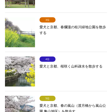
3位
愛犬と京都、春爛漫の桂川緑地公園を散歩
する
4位
愛犬と京都、桜咲く山科疎水を散歩する
5位
愛犬と京都、春の嵐山（渡月橋から嵐山公
園 亀山地区）を散歩す...