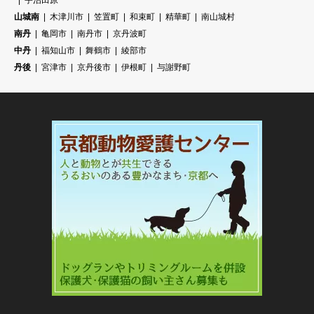
宇治田原
山城南
木津川市
笠置町
和束町
精華町
南山城村
南丹
亀岡市
南丹市
京丹波町
中丹
福知山市
舞鶴市
綾部市
丹後
宮津市
京丹後市
伊根町
与謝野町