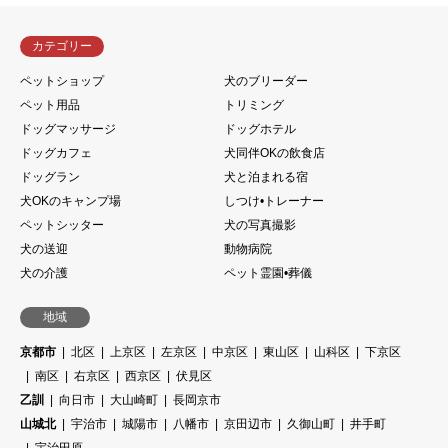
カテゴリー
ペットショップ
犬のブリーダー
ペット用品
トリミング
ドッグマッサージ
ドッグホテル
ドッグカフェ
犬同伴OKの飲食店
ドッグラン
犬と泊まれる宿
犬OKのキャンプ場
しつけ•トレーナー
ペットシッター
犬の写真撮影
犬の送迎
動物病院
犬の介護
ペット霊園•葬儀
地域
京都市
北区
上京区
左京区
中京区
東山区
山科区
下京区
南区
右京区
西京区
伏見区
乙訓
向日市
大山崎町
長岡京市
山城北
宇治市
城陽市
八幡市
京田辺市
久御山町
井手町