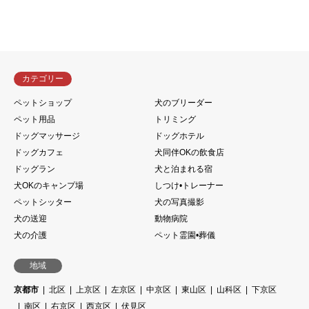
カテゴリー
ペットショップ
犬のブリーダー
ペット用品
トリミング
ドッグマッサージ
ドッグホテル
ドッグカフェ
犬同伴OKの飲食店
ドッグラン
犬と泊まれる宿
犬OKのキャンプ場
しつけ•トレーナー
ペットシッター
犬の写真撮影
犬の送迎
動物病院
犬の介護
ペット霊園•葬儀
地域
京都市
北区
上京区
左京区
中京区
東山区
山科区
下京区
南区
右京区
西京区
伏見区