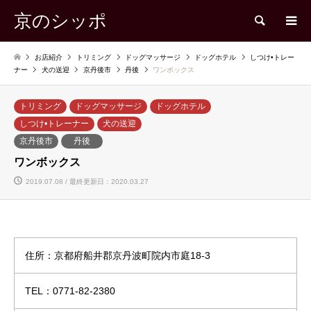
京のシッポ
検索
お店紹介
トリミング
ドッグマッサージ
ドッグホテル
しつけ•トレー
ナー
犬の送迎
京丹後市
丹後
ワンボックス
トリミング
ドッグマッサージ
ドッグホテル
しつけ•トレーナー
犬の送迎
京丹後市
丹後
ワンボックス
2019.07.08 / 最終更新日：2020.03.27
住所：京都府船井郡京丹波町院内市庭18-3
TEL：0771-82-2380