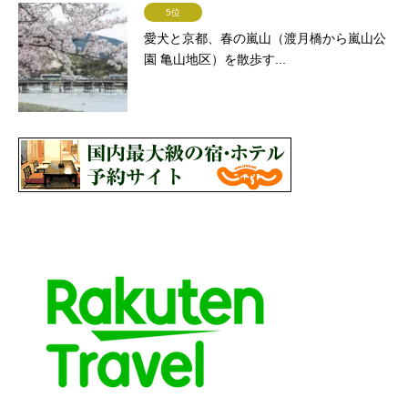
5位
愛犬と京都、春の嵐山（渡月橋から嵐山公
園 亀山地区）を散歩す...