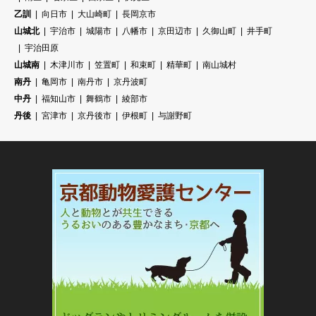
乙訓
向日市
大山崎町
長岡京市
山城北
宇治市
城陽市
八幡市
京田辺市
久御山町
井手町
宇治田原
山城南
木津川市
笠置町
和束町
精華町
南山城村
南丹
亀岡市
南丹市
京丹波町
中丹
福知山市
舞鶴市
綾部市
丹後
宮津市
京丹後市
伊根町
与謝野町