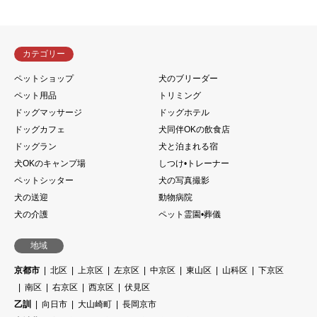
カテゴリー
ペットショップ
犬のブリーダー
ペット用品
トリミング
ドッグマッサージ
ドッグホテル
ドッグカフェ
犬同伴OKの飲食店
ドッグラン
犬と泊まれる宿
犬OKのキャンプ場
しつけ•トレーナー
ペットシッター
犬の写真撮影
犬の送迎
動物病院
犬の介護
ペット霊園•葬儀
地域
京都市
北区
上京区
左京区
中京区
東山区
山科区
下京区
南区
右京区
西京区
伏見区
乙訓
向日市
大山崎町
長岡京市