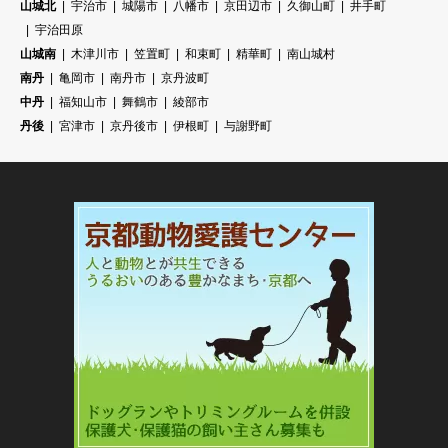
山城北
宇治市
城陽市
八幡市
京田辺市
久御山町
井手町
宇治田原
山城南
木津川市
笠置町
和束町
精華町
南山城村
南丹
亀岡市
南丹市
京丹波町
中丹
福知山市
舞鶴市
綾部市
丹後
宮津市
京丹後市
伊根町
与謝野町