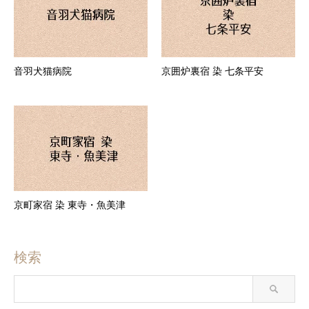
音羽犬猫病院
京囲炉裏宿 染 七条平安
京町家宿 染 東寺・魚美津
検索