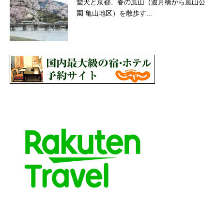
愛犬と京都、春の嵐山（渡月橋から嵐山公
園 亀山地区）を散歩す...