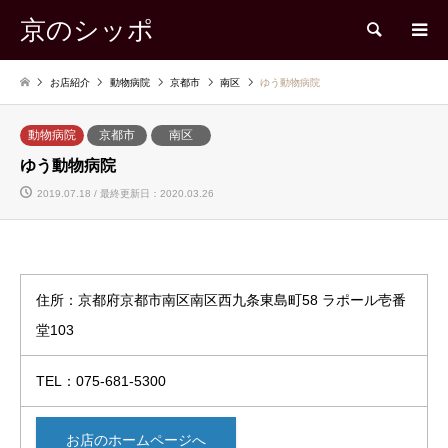
京のシッポ
検索
お店紹介
動物病院
京都市
南区
ゆう動物病院
動物病院
京都市
南区
ゆう動物病院
2019.07.18 / 最終更新日：2020.03.26
住所：京都府京都市南区南区西九条東島町58 ラポール壱番
堂103
TEL：075-681-5300
お店のホームページへ