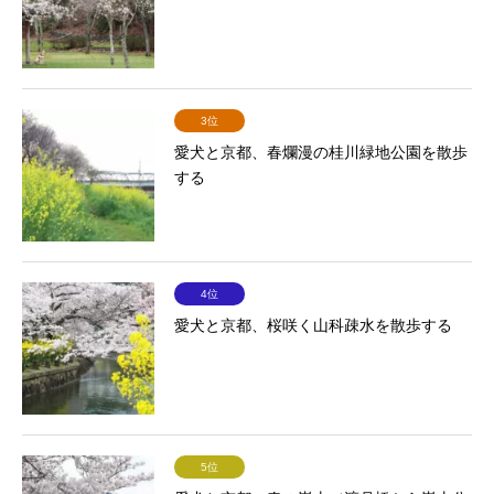
3位
愛犬と京都、春爛漫の桂川緑地公園を散歩
する
4位
愛犬と京都、桜咲く山科疎水を散歩する
5位