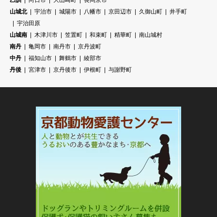
乙訓
向日市
大山崎町
長岡京市
山城北
宇治市
城陽市
八幡市
京田辺市
久御山町
井手町
宇治田原
山城南
木津川市
笠置町
和束町
精華町
南山城村
南丹
亀岡市
南丹市
京丹波町
中丹
福知山市
舞鶴市
綾部市
丹後
宮津市
京丹後市
伊根町
与謝野町