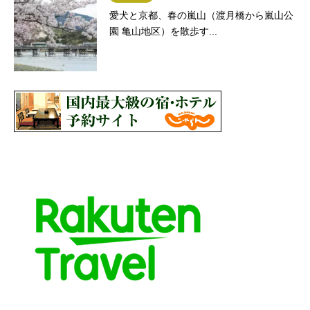
愛犬と京都、春の嵐山（渡月橋から嵐山公
園 亀山地区）を散歩す...