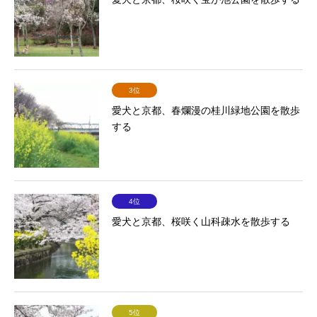
3位
愛犬と京都、春爛漫の桂川緑地公園を散歩
する
4位
愛犬と京都、桜咲く山科疎水を散歩する
5位