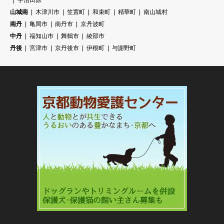
宇治田原
山城南
木津川市
笠置町
和束町
精華町
南山城村
南丹
亀岡市
南丹市
京丹波町
中丹
福知山市
舞鶴市
綾部市
丹後
宮津市
京丹後市
伊根町
与謝野町