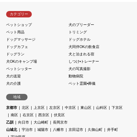
カテゴリー
ペットショップ
犬のブリーダー
ペット用品
トリミング
ドッグマッサージ
ドッグホテル
ドッグカフェ
犬同伴OKの飲食店
ドッグラン
犬と泊まれる宿
犬OKのキャンプ場
しつけ•トレーナー
ペットシッター
犬の写真撮影
犬の送迎
動物病院
犬の介護
ペット霊園•葬儀
地域
京都市
北区
上京区
左京区
中京区
東山区
山科区
下京区
南区
右京区
西京区
伏見区
乙訓
向日市
大山崎町
長岡京市
山城北
宇治市
城陽市
八幡市
京田辺市
久御山町
井手町