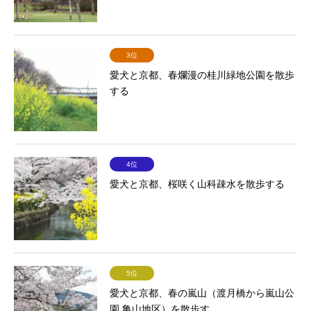
3位
愛犬と京都、春爛漫の桂川緑地公園を散歩
する
4位
愛犬と京都、桜咲く山科疎水を散歩する
5位
愛犬と京都、春の嵐山（渡月橋から嵐山公
園 亀山地区）を散歩す...