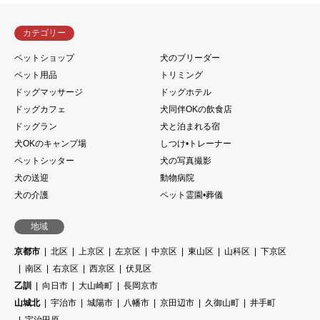
カテゴリー
ペットショップ
犬のブリーダー
ペット用品
トリミング
ドッグマッサージ
ドッグホテル
ドッグカフェ
犬同伴OKの飲食店
ドッグラン
犬と泊まれる宿
犬OKのキャンプ場
しつけ•トレーナー
ペットシッター
犬の写真撮影
犬の送迎
動物病院
犬の介護
ペット霊園•葬儀
地域
京都市
北区
上京区
左京区
中京区
東山区
山科区
下京区
南区
右京区
西京区
伏見区
乙訓
向日市
大山崎町
長岡京市
山城北
宇治市
城陽市
八幡市
京田辺市
久御山町
井手町