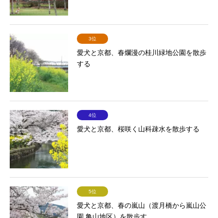
3位
愛犬と京都、春爛漫の桂川緑地公園を散歩
する
4位
愛犬と京都、桜咲く山科疎水を散歩する
5位
愛犬と京都、春の嵐山（渡月橋から嵐山公
園 亀山地区）を散歩す...