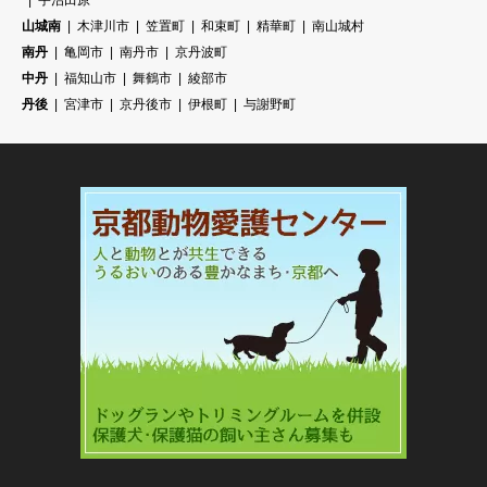
宇治田原
山城南
木津川市
笠置町
和束町
精華町
南山城村
南丹
亀岡市
南丹市
京丹波町
中丹
福知山市
舞鶴市
綾部市
丹後
宮津市
京丹後市
伊根町
与謝野町