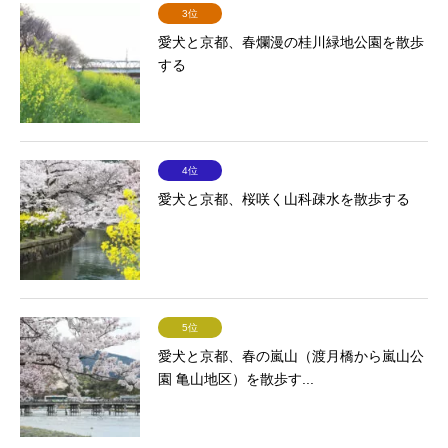
3位
愛犬と京都、春爛漫の桂川緑地公園を散歩
する
4位
愛犬と京都、桜咲く山科疎水を散歩する
5位
愛犬と京都、春の嵐山（渡月橋から嵐山公
園 亀山地区）を散歩す...