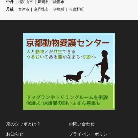
中丹
福知山市
舞鶴市
綾部市
丹後
宮津市
京丹後市
伊根町
与謝野町
京のシッポとは？
お問い合わせ
お知らせ
プライバシーポリシー