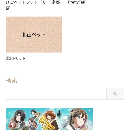
ひごペットフレンドリー 京都
PrettyTail
店
北山ペット
検索