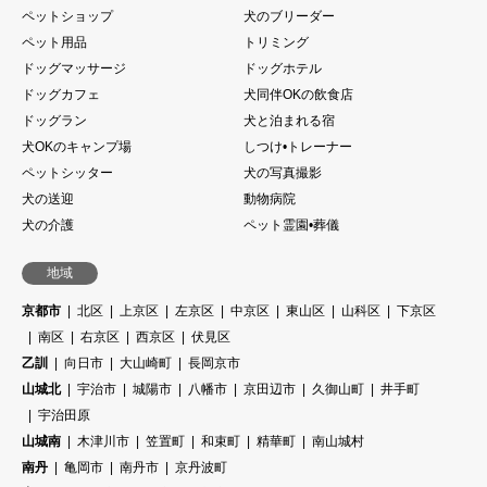
ペットショップ
犬のブリーダー
ペット用品
トリミング
ドッグマッサージ
ドッグホテル
ドッグカフェ
犬同伴OKの飲食店
ドッグラン
犬と泊まれる宿
犬OKのキャンプ場
しつけ•トレーナー
ペットシッター
犬の写真撮影
犬の送迎
動物病院
犬の介護
ペット霊園•葬儀
地域
京都市
北区
上京区
左京区
中京区
東山区
山科区
下京区
南区
右京区
西京区
伏見区
乙訓
向日市
大山崎町
長岡京市
山城北
宇治市
城陽市
八幡市
京田辺市
久御山町
井手町
宇治田原
山城南
木津川市
笠置町
和束町
精華町
南山城村
南丹
亀岡市
南丹市
京丹波町