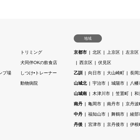
地域
トリミング
京都市
北区
上京区
左京区
ェ
犬同伴OKの飲食店
西京区
伏見区
ンプ場
しつけ•トレーナー
乙訓
向日市
大山崎町
長岡
動物病院
山城北
宇治市
城陽市
八幡
山城南
木津川市
笠置町
和
南丹
亀岡市
南丹市
京丹波
中丹
福知山市
舞鶴市
綾部
丹後
宮津市
京丹後市
伊根