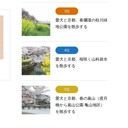
3位
愛犬と京都、春爛漫の桂川緑
地公園を散歩する
4位
愛犬と京都、桜咲く山科疎水
を散歩する
5位
愛犬と京都、春の嵐山（渡月
橋から嵐山公園 亀山地区）
を散歩する