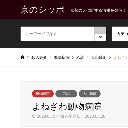
京のシッポ
京都の犬に関する情報を発信！
and
カテ
or
お店紹介
動物病院
乙訓
大山崎町
よねざ
動物病院
乙訓
大山崎町
よねざわ動物病院
2019.08.07 / 最終更新日：2020.03.28