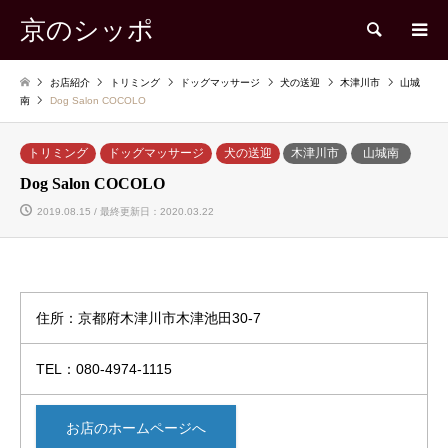
京のシッポ
検索
お店紹介
トリミング
ドッグマッサージ
犬の送迎
木津川市
山城
南
Dog Salon COCOLO
トリミング
ドッグマッサージ
犬の送迎
木津川市
山城南
Dog Salon COCOLO
2019.08.15 / 最終更新日：2020.03.22
住所：京都府木津川市木津池田30-7
TEL：080-4974-1115
お店のホームページへ