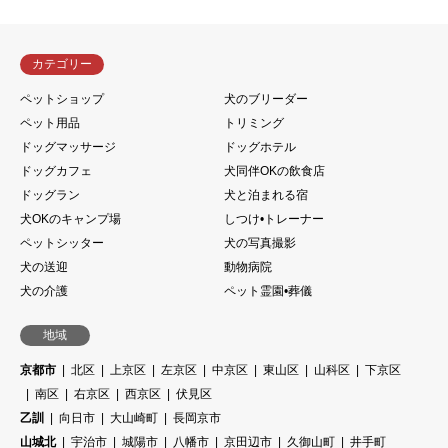
カテゴリー
ペットショップ
犬のブリーダー
ペット用品
トリミング
ドッグマッサージ
ドッグホテル
ドッグカフェ
犬同伴OKの飲食店
ドッグラン
犬と泊まれる宿
犬OKのキャンプ場
しつけ•トレーナー
ペットシッター
犬の写真撮影
犬の送迎
動物病院
犬の介護
ペット霊園•葬儀
地域
京都市
北区
上京区
左京区
中京区
東山区
山科区
下京区
南区
右京区
西京区
伏見区
乙訓
向日市
大山崎町
長岡京市
山城北
宇治市
城陽市
八幡市
京田辺市
久御山町
井手町