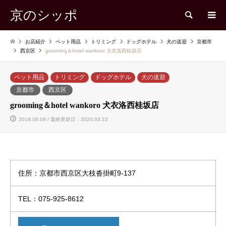
京のシッポ
検索
お店紹介
ペット用品
トリミング
ドッグホテル
犬の送迎
京都市
西京区
grooming＆hotel wankoro 犬衣洛西桂坂店
ペット用品
トリミング
ドッグホテル
犬の送迎
京都市
西京区
grooming＆hotel wankoro 犬衣洛西桂坂店
2019.08.08 / 最終更新日：2020.03.22
住所：京都市西京区大枝沓掛町9-137
TEL：075-925-8612