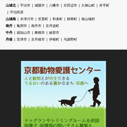
山城北
宇治市
城陽市
八幡市
京田辺市
久御山町
井手町
宇治田原
山城南
木津川市
笠置町
和束町
精華町
南山城村
南丹
亀岡市
南丹市
京丹波町
中丹
福知山市
舞鶴市
綾部市
丹後
宮津市
京丹後市
伊根町
与謝野町