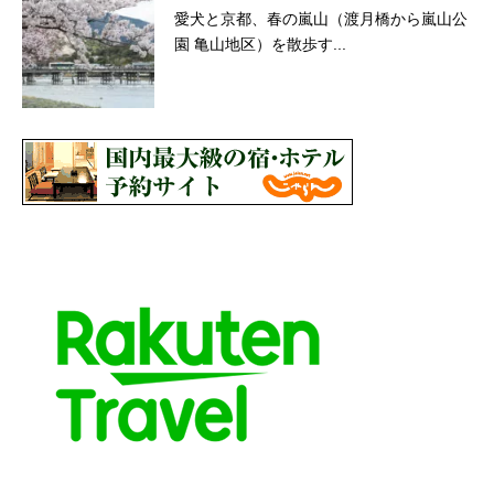
愛犬と京都、春の嵐山（渡月橋から嵐山公
園 亀山地区）を散歩す...