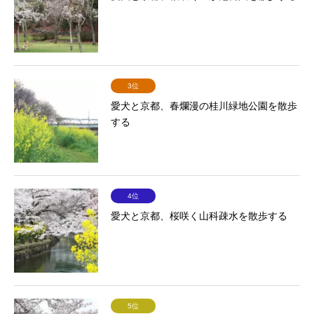
3位
愛犬と京都、春爛漫の桂川緑地公園を散歩
する
4位
愛犬と京都、桜咲く山科疎水を散歩する
5位