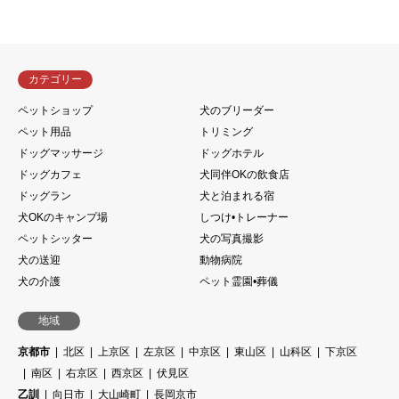
カテゴリー
ペットショップ
犬のブリーダー
ペット用品
トリミング
ドッグマッサージ
ドッグホテル
ドッグカフェ
犬同伴OKの飲食店
ドッグラン
犬と泊まれる宿
犬OKのキャンプ場
しつけ•トレーナー
ペットシッター
犬の写真撮影
犬の送迎
動物病院
犬の介護
ペット霊園•葬儀
地域
京都市
北区
上京区
左京区
中京区
東山区
山科区
下京区
南区
右京区
西京区
伏見区
乙訓
向日市
大山崎町
長岡京市