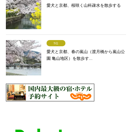
愛犬と京都、桜咲く山科疎水を散歩する
5位
愛犬と京都、春の嵐山（渡月橋から嵐山公
園 亀山地区）を散歩す...