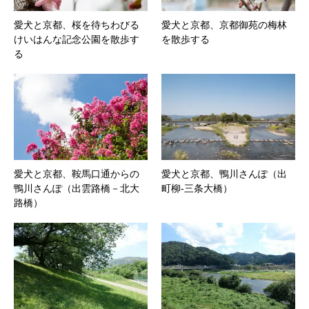
愛犬と京都、桜を待ちわびる
愛犬と京都、京都御苑の梅林
けいはんな記念公園を散歩す
を散歩する
る
愛犬と京都、鞍馬口通からの
愛犬と京都、鴨川さんぽ（出
鴨川さんぽ（出雲路橋－北大
町柳-三条大橋）
路橋）