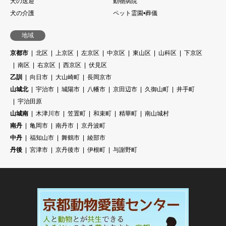
犬の送迎
動物病院
犬の介護
ペット霊園•葬儀
地域
京都市
北区
上京区
左京区
中京区
東山区
山科区
下京区
南区
右京区
西京区
伏見区
乙訓
向日市
大山崎町
長岡京市
山城北
宇治市
城陽市
八幡市
京田辺市
久御山町
井手町
宇治田原
山城南
木津川市
笠置町
和束町
精華町
南山城村
南丹
亀岡市
南丹市
京丹波町
中丹
福知山市
舞鶴市
綾部市
丹後
宮津市
京丹後市
伊根町
与謝野町