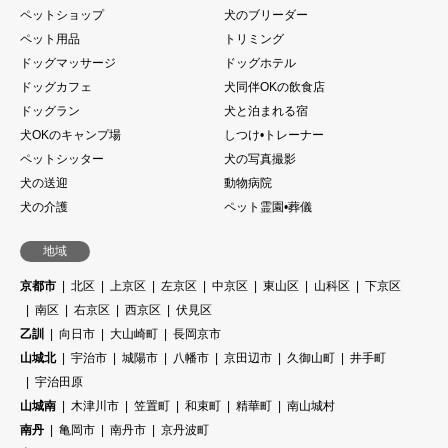
ペットショップ
犬のブリーダー
ペット用品
トリミング
ドッグマッサージ
ドッグホテル
ドッグカフェ
犬同伴OKの飲食店
ドッグラン
犬と泊まれる宿
犬OKのキャンプ場
しつけ•トレーナー
ペットシッター
犬の写真撮影
犬の送迎
動物病院
犬の介護
ペット霊園•葬儀
地域
京都市
北区
上京区
左京区
中京区
東山区
山科区
下京区
南区
右京区
西京区
伏見区
乙訓
向日市
大山崎町
長岡京市
山城北
宇治市
城陽市
八幡市
京田辺市
久御山町
井手町
宇治田原
山城南
木津川市
笠置町
和束町
精華町
南山城村
南丹
亀岡市
南丹市
京丹波町