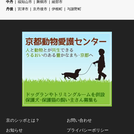
中丹
福知山市
舞鶴市
綾部市
丹後
宮津市
京丹後市
伊根町
与謝野町
京のシッポとは？
お問い合わせ
お知らせ
プライバシーポリシー