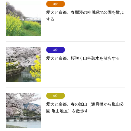
3位
愛犬と京都、春爛漫の桂川緑地公園を散歩
する
4位
愛犬と京都、桜咲く山科疎水を散歩する
5位
愛犬と京都、春の嵐山（渡月橋から嵐山公
園 亀山地区）を散歩す...