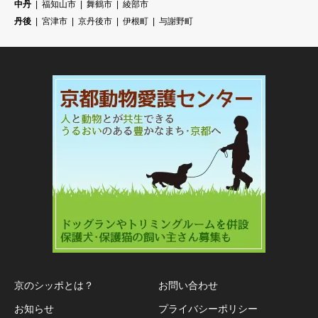
中丹
福知山市
舞鶴市
綾部市
丹後
宮津市
京丹後市
伊根町
与謝野町
京のシッポとは？
お問い合わせ
お知らせ
プライバシーポリシー