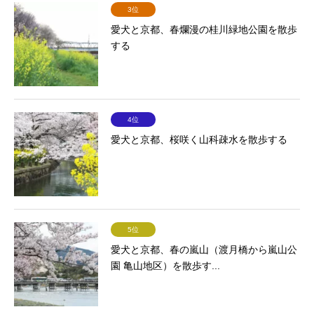
3位
愛犬と京都、春爛漫の桂川緑地公園を散歩
する
4位
愛犬と京都、桜咲く山科疎水を散歩する
5位
愛犬と京都、春の嵐山（渡月橋から嵐山公
園 亀山地区）を散歩す...