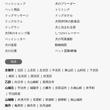
ペットショップ
犬のブリーダー
ペット用品
トリミング
ドッグマッサージ
ドッグホテル
ドッグカフェ
犬同伴OKの飲食店
ドッグラン
犬と泊まれる宿
犬OKのキャンプ場
しつけ•トレーナー
ペットシッター
犬の写真撮影
犬の送迎
動物病院
犬の介護
ペット霊園•葬儀
地域
京都市
北区
上京区
左京区
中京区
東山区
山科区
下京区
南区
右京区
西京区
伏見区
乙訓
向日市
大山崎町
長岡京市
山城北
宇治市
城陽市
八幡市
京田辺市
久御山町
井手町
宇治田原
山城南
木津川市
笠置町
和束町
精華町
南山城村
南丹
亀岡市
南丹市
京丹波町