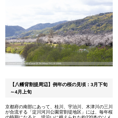
【八幡背割提周辺】例年の桜の見頃：3月下旬
～4月上旬
京都府の南部にあって、桂川、宇治川、木津川の三川
が合流する「淀川河川公園背割堤地区」には、毎年桜
の時期になると、堤沿いに植えられた約220本のソメ