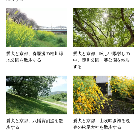
愛犬と京都、春爛漫の桂川緑
愛犬と京都、眩しい陽射しの
地公園を散歩する
中、鴨川公園・葵公園を散歩
する
愛犬と京都、八幡背割提を散
愛犬と京都、山吹咲き誇る晩
歩する
春の松尾大社を散歩する