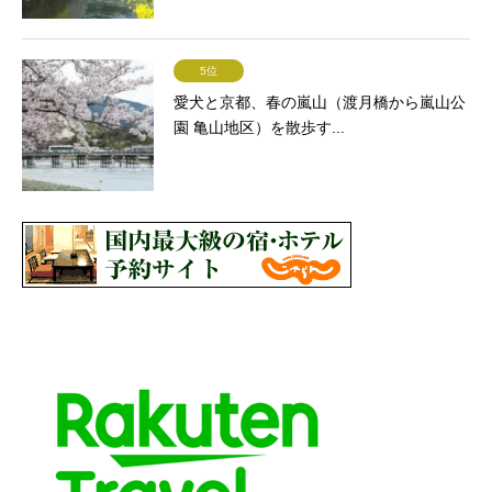
5位
愛犬と京都、春の嵐山（渡月橋から嵐山公
園 亀山地区）を散歩す...