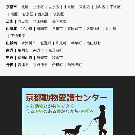
京都市
北区
上京区
左京区
中京区
東山区
山科区
下京区
南区
右京区
西京区
伏見区
乙訓
向日市
大山崎町
長岡京市
山城北
宇治市
城陽市
八幡市
京田辺市
久御山町
井手町
宇治田原
山城南
木津川市
笠置町
和束町
精華町
南山城村
南丹
亀岡市
南丹市
京丹波町
中丹
福知山市
舞鶴市
綾部市
丹後
宮津市
京丹後市
伊根町
与謝野町