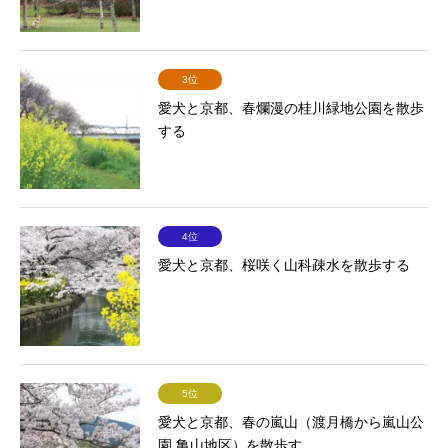
3位
愛犬と京都、春爛漫の桂川緑地公園を散歩
する
4位
愛犬と京都、桜咲く山科疎水を散歩する
5位
愛犬と京都、春の嵐山（渡月橋から嵐山公
園 亀山地区）を散歩す...