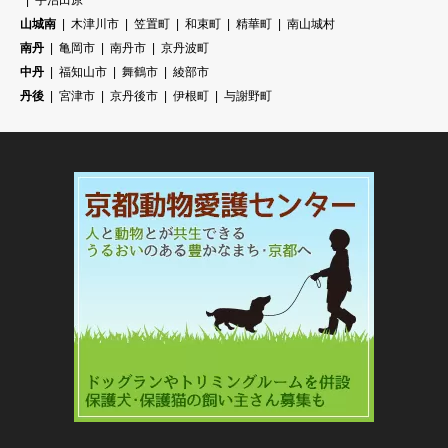
宇治田原
山城南
木津川市
笠置町
和束町
精華町
南山城村
南丹
亀岡市
南丹市
京丹波町
中丹
福知山市
舞鶴市
綾部市
丹後
宮津市
京丹後市
伊根町
与謝野町