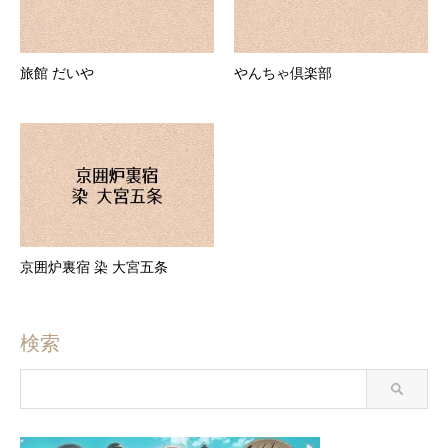
旅館 だいや
やんちゃ倶楽部
京囲炉裏宿 染 大宮五条
検索