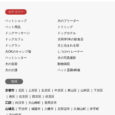
カテゴリー
ペットショップ
犬のブリーダー
ペット用品
トリミング
ドッグマッサージ
ドッグホテル
ドッグカフェ
犬同伴OKの飲食店
ドッグラン
犬と泊まれる宿
犬OKのキャンプ場
しつけ•トレーナー
ペットシッター
犬の写真撮影
犬の送迎
動物病院
犬の介護
ペット霊園•葬儀
地域
京都市
北区
上京区
左京区
中京区
東山区
山科区
下京区
南区
右京区
西京区
伏見区
乙訓
向日市
大山崎町
長岡京市
山城北
宇治市
城陽市
八幡市
京田辺市
久御山町
井手町